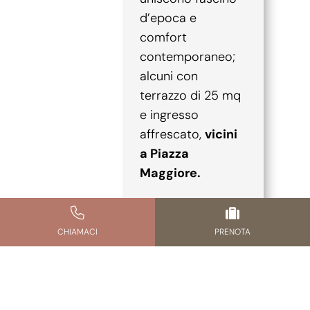
d’epoca e
comfort
contemporaneo;
alcuni con
terrazzo di 25 mq
e ingresso
affrescato,
vicini
a Piazza
Maggiore.
SCOPRI
GUARDALI
CHIAMACI
PRENOTA
DI PIÙ
NELLA
MAPPA