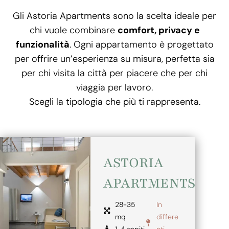
Gli Astoria Apartments sono la scelta ideale per
chi vuole combinare
comfort, privacy e
funzionalità
. Ogni appartamento è progettato
per offrire un’esperienza su misura, perfetta sia
per chi visita la città per piacere che per chi
viaggia per lavoro.
Scegli la tipologia che più ti rappresenta.
ASTORIA
APARTMENTS
28-35
In
mq
differe
1-4 ospiti
nti