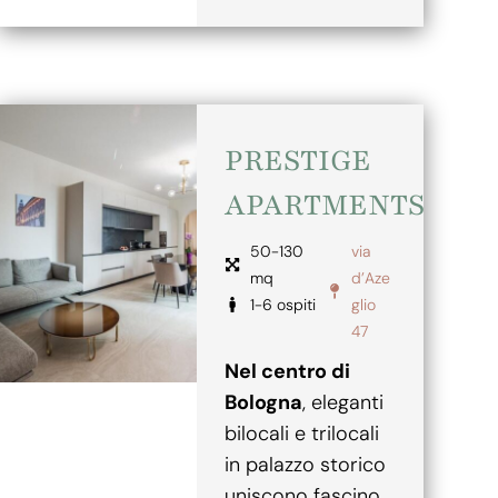
PRESTIGE
APARTMENTS
50-130
via
mq
d’Aze
1-6 ospiti
glio
47
Nel centro di
Bologna
, eleganti
bilocali e trilocali
in palazzo storico
uniscono fascino