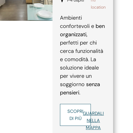
location
Ambienti
confortevoli e
ben
organizzati,
perfetti per chi
cerca funzionalità
e comodità. La
soluzione ideale
per vivere un
soggiorno
senza
pensieri
.
SCOPRI
GUARDALI
DI PIÙ
NELLA
MAPPA